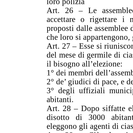
loro polizia
Art. 26 – Le assemblee
accettare o rigettare i 
proposti dalle assemblee di
che loro si appartengono, 
Art. 27 – Esse si riunisco
del mese di germile di ci
il bisogno all’elezione:
1° dei membri dell’assembl
2° de’ giudici di pace, e d
3° degli uffiziali munic
abitanti.
Art. 28 – Dopo siffatte e
disotto di 3000 abitan
eleggono gli agenti di cia