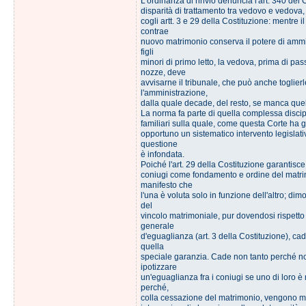
L'ordinanza di rinvio denuncia l'art. 340 del 
disparità di trattamento tra vedovo e vedova,
cogli artt. 3 e 29 della Costituzione: mentre 
contrae
nuovo matrimonio conserva il potere di ammin
figli
minori di primo letto, la vedova, prima di pa
nozze, deve
avvisarne il tribunale, che può anche toglierl
l'amministrazione,
dalla quale decade, del resto, se manca quel
La norma fa parte di quella complessa discipl
familiari sulla quale, come questa Corte ha g
opportuno un sistematico intervento legislativ
questione
è infondata.
Poiché l'art. 29 della Costituzione garantisce
coniugi come fondamento e ordine del matr
manifesto che
l'una è voluta solo in funzione dell'altro; di
del
vincolo matrimoniale, pur dovendosi rispetto 
generale
d'eguaglianza (art. 3 della Costituzione), cad
quella
speciale garanzia. Cade non tanto perché n
ipotizzare
un'eguaglianza fra i coniugi se uno di loro 
perché,
colla cessazione del matrimonio, vengono m