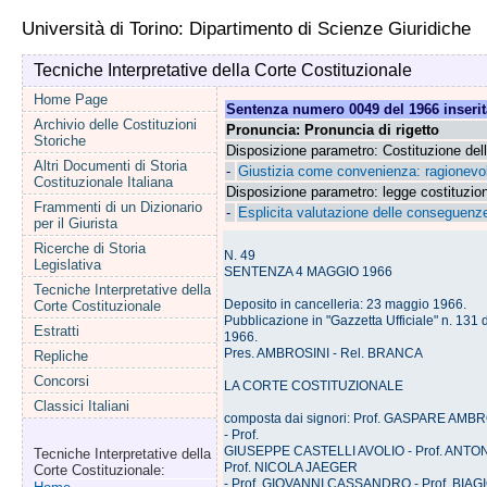
Università di Torino: Dipartimento di Scienze Giuridiche
Tecniche Interpretative della Corte Costituzionale
Home Page
Sentenza numero 0049 del 1966 inserita
Archivio delle Costituzioni
Pronuncia: Pronuncia di rigetto
Storiche
Disposizione parametro: Costituzione del
Altri Documenti di Storia
-
Giustizia come convenienza: ragionevol
Costituzionale Italiana
Disposizione parametro: legge costituzio
Frammenti di un Dizionario
-
Esplicita valutazione delle conseguenze
per il Giurista
Ricerche di Storia
N. 49
Legislativa
SENTENZA 4 MAGGIO 1966
Tecniche Interpretative della
Deposito in cancelleria: 23 maggio 1966.
Corte Costituzionale
Pubblicazione in "Gazzetta Ufficiale" n. 131
Estratti
1966.
Pres. AMBROSINI - Rel. BRANCA
Repliche
Concorsi
LA CORTE COSTITUZIONALE
Classici Italiani
composta dai signori: Prof. GASPARE AMBR
- Prof.
GIUSEPPE CASTELLI AVOLIO - Prof. ANTO
Tecniche Interpretative della
Prof. NICOLA JAEGER
Corte Costituzionale:
- Prof. GIOVANNI CASSANDRO - Prof. BIAG