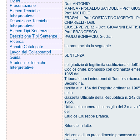
Home
Dott. ANTONIO
Presentazione
MANCA - Prof. ALDO SANDULLI - Prof. GI
Elenco Tecniche
Prof. MICHELE
Interpretative
FRAGALI - Prof. COSTANTINO MORTATI - P
Descrizione Tecniche
CHIARELLI - Dott.
Interpretative
GIUSEPPE VERZÌ - Dott. GIOVANNI BATTIS
Elenco Tipi Sentenze
Prof. FRANCESCO
Descrizione Tipi Sentenze
PAOLO BONIFACIO, Giudici,
Ricerca
ha pronunciato la seguente
Annate Catalogate
Lavori dei Collaboratori
SENTENZA
Guida
Studi sulle Tecniche
nel giudizio di legittimità costituzionale dell'a
Interpretative
Codice civile, promosso con ordinanza emess
1965 dal
Tribunale per i minorenni di Torino su ricorso
Secondina,
iscritta al n. 164 del Registro ordinanze 196
nella
Gazzetta Ufficiale della Repubblica n. 242 d
1965.
Udita nella camera di consiglio del 3 marzo 
del
Giudice Giuseppe Branca.
Ritenuto in fatto:
Nel corso di un procedimento promosso da ri
signora