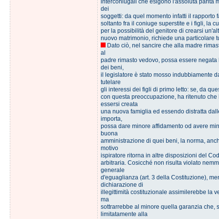
interconiugali che esigono l'assoluta parità 
dei
soggetti: da quel momento infatti il rapporto 
soltanto fra il coniuge superstite e i figli, la c
per la possibilità del genitore di crearsi un'a
nuovo matrimonio, richiede una particolare tu
Dato ciò, nel sancire che alla madre rima
al
padre rimasto vedovo, possa essere negata 
dei beni,
il legislatore è stato mosso indubbiamente da
tutelare
gli interessi dei figli di primo letto: se, da qu
con questa preoccupazione, ha ritenuto che 
essersi creata
una nuova famiglia ed essendo distratta dal
importa,
possa dare minore affidamento od avere minor
buona
amministrazione di quei beni, la norma, anch
motivo
ispiratore ritorna in altre disposizioni del Co
arbitraria. Cosicché non risulta violato nemm
generale
d'eguaglianza (art. 3 della Costituzione), me
dichiarazione di
illegittimità costituzionale assimilerebbe la 
ma
sottrarrebbe al minore quella garanzia che, 
limitatamente alla