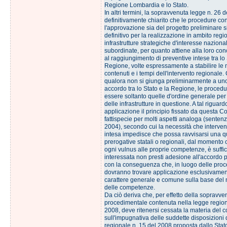
Regione Lombardia e lo Stato.
In altri termini, la sopravvenuta legge n. 26 
definitivamente chiarito che le procedure co
l'approvazione sia del progetto preliminare s
definitivo per la realizzazione in ambito regi
infrastrutture strategiche d'interesse nazion
subordinate, per quanto attiene alla loro conc
al raggiungimento di preventive intese tra lo 
Regione, volte espressamente a stabilire le m
contenuti e i tempi dell'intervento regionale.
qualora non si giunga preliminarmente a uno
accordo tra lo Stato e la Regione, le proced
essere soltanto quelle d'ordine generale per
delle infrastrutture in questione. A tal riguar
applicazione il principio fissato da questa Co
fattispecie per molti aspetti analoga (senten
2004), secondo cui la necessità che interve
intesa impedisce che possa ravvisarsi una qu
prerogative statali o regionali, dal momento 
ogni vulnus alle proprie competenze, è suffic
interessata non presti adesione all'accordo 
con la conseguenza che, in luogo delle proc
dovranno trovare applicazione esclusivament
carattere generale e comune sulla base del 
delle competenze.
Da ciò deriva che, per effetto della sopravv
procedimentale contenuta nella legge region
2008, deve ritenersi cessata la materia del 
sull'impugnativa delle suddette disposizioni 
regionale n. 15 del 2008 proposta dallo Stato 