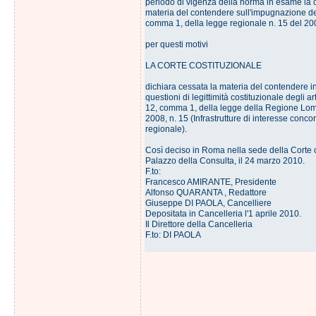
periodo di vigenza della norma in esame la 
materia del contendere sull'impugnazione del 
comma 1, della legge regionale n. 15 del 20
per questi motivi
LA CORTE COSTITUZIONALE
dichiara cessata la materia del contendere in
questioni di legittimità costituzionale degli artt
12, comma 1, della legge della Regione Lo
2008, n. 15 (Infrastrutture di interesse concor
regionale).
Così deciso in Roma nella sede della Corte c
Palazzo della Consulta, il 24 marzo 2010.
F.to:
Francesco AMIRANTE, Presidente
Alfonso QUARANTA , Redattore
Giuseppe DI PAOLA, Cancelliere
Depositata in Cancelleria l'1 aprile 2010.
Il Direttore della Cancelleria
F.to: DI PAOLA