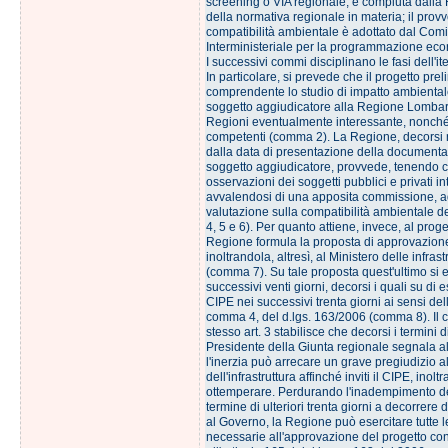
screening o VIA regionale, è compiuta dalla
della normativa regionale in materia; il prov
compatibilità ambientale è adottato dal Comi
Interministeriale per la programmazione ec
I successivi commi disciplinano le fasi dell'i
In particolare, si prevede che il progetto prel
comprendente lo studio di impatto ambiental
soggetto aggiudicatore alla Regione Lombard
Regioni eventualmente interessante, nonché 
competenti (comma 2). La Regione, decorsi 
dalla data di presentazione della documenta
soggetto aggiudicatore, provvede, tenendo c
osservazioni dei soggetti pubblici e privati in
avvalendosi di una apposita commissione, a
valutazione sulla compatibilità ambientale d
4, 5 e 6). Per quanto attiene, invece, al proge
Regione formula la proposta di approvazione
inoltrandola, altresì, al Ministero delle infrast
(comma 7). Su tale proposta quest'ultimo si 
successivi venti giorni, decorsi i quali su di e
CIPE nei successivi trenta giorni ai sensi dell
comma 4, del d.lgs. 163/2006 (comma 8). Il
stesso art. 3 stabilisce che decorsi i termini d
Presidente della Giunta regionale segnala 
l'inerzia può arrecare un grave pregiudizio a
dell'infrastruttura affinché inviti il CIPE, inolt
ottemperare. Perdurando l'inadempimento d
termine di ulteriori trenta giorni a decorrere
al Governo, la Regione può esercitare tutte l
necessarie all'approvazione del progetto con gl