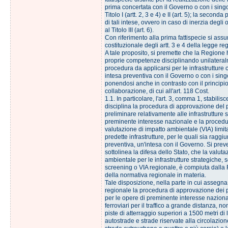
prima concertata con il Governo o con i singoli
Titolo I (artt. 2, 3 e 4) e II (art. 5); la second
di tali intese, ovvero in caso di inerzia degli o
al Titolo III (art. 6).
Con riferimento alla prima fattispecie si assum
costituzionale degli artt. 3 e 4 della legge re
A tale proposito, si premette che la Regione
proprie competenze disciplinando unilateral
procedura da applicarsi per le infrastrutture
intesa preventiva con il Governo o con i singo
ponendosi anche in contrasto con il principio
collaborazione, di cui all'art. 118 Cost.
1.1. In particolare, l'art. 3, comma 1, stabilis
disciplina la procedura di approvazione del 
preliminare relativamente alle infrastrutture s
preminente interesse nazionale e la procedu
valutazione di impatto ambientale (VIA) limit
predette infrastrutture, per le quali sia raggiu
preventiva, un'intesa con il Governo. Si preve
sottolinea la difesa dello Stato, che la valuta
ambientale per le infrastrutture strategiche, 
screening o VIA regionale, è compiuta dalla
della normativa regionale in materia.
Tale disposizione, nella parte in cui assegn
regionale la procedura di approvazione dei p
per le opere di preminente interesse nazional
ferroviari per il traffico a grande distanza, n
piste di atterraggio superiori a 1500 metri di
autostrade e strade riservate alla circolazion