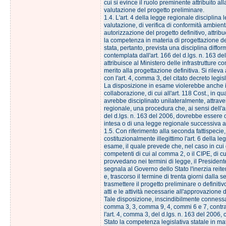
cui si evince il ruolo preminente attribuito a
valutazione del progetto preliminare.
1.4. L'art. 4 della legge regionale disciplina 
valutazione, di verifica di conformità ambient
autorizzazione del progetto definitivo, attri
la competenza in materia di progettazione de
stata, pertanto, prevista una disciplina diffo
contemplata dall'art. 166 del d.lgs. n. 163 de
attribuisce al Ministero delle infrastrutture 
merito alla progettazione definitiva. Si rileva
con l'art. 4, comma 3, del citato decreto legisl
La disposizione in esame violerebbe anche il 
collaborazione, di cui all'art. 118 Cost., in 
avrebbe disciplinato unilateralmente, attrav
regionale, una procedura che, ai sensi dell'
del d.lgs. n. 163 del 2006, dovrebbe essere 
intesa o di una legge regionale successiva al
1.5. Con riferimento alla seconda fattispecie
costituzionalmente illegittimo l'art. 6 della l
esame, il quale prevede che, nel caso in cui g
competenti di cui al comma 2, o il CIPE, di 
provvedano nei termini di legge, il President
segnala al Governo dello Stato l'inerzia reit
e, trascorso il termine di trenta giorni dalla
trasmettere il progetto preliminare o definiti
atti e le attività necessarie all'approvazione 
Tale disposizione, inscindibilmente connessa c
comma 3, 3, comma 9, 4, commi 6 e 7, contr
l'art. 4, comma 3, del d.lgs. n. 163 del 2006, 
Stato la competenza legislativa statale in mate