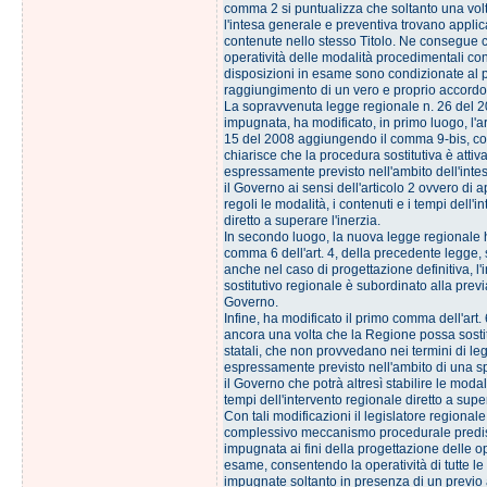
comma 2 si puntualizza che soltanto una volt
l'intesa generale e preventiva trovano appli
contenute nello stesso Titolo. Ne consegue 
operatività delle modalità procedimentali co
disposizioni in esame sono condizionate al 
raggiungimento di un vero e proprio accordo 
La sopravvenuta legge regionale n. 26 del 
impugnata, ha modificato, in primo luogo, l'ar
15 del 2008 aggiungendo il comma 9-bis, con
chiarisce che la procedura sostitutiva è attiv
espressamente previsto nell'ambito dell'intes
il Governo ai sensi dell'articolo 2 ovvero di 
regoli le modalità, i contenuti e i tempi dell'
diretto a superare l'inerzia.
In secondo luogo, la nuova legge regionale h
comma 6 dell'art. 4, della precedente legge, 
anche nel caso di progettazione definitiva, l'
sostitutivo regionale è subordinato alla previ
Governo.
Infine, ha modificato il primo comma dell'art.
ancora una volta che la Regione possa sostitu
statali, che non provvedano nei termini di le
espressamente previsto nell'ambito di una sp
il Governo che potrà altresì stabilire le modali
tempi dell'intervento regionale diretto a super
Con tali modificazioni il legislatore regionale
complessivo meccanismo procedurale predis
impugnata ai fini della progettazione delle o
esame, consentendo la operatività di tutte le
impugnate soltanto in presenza di un previo 