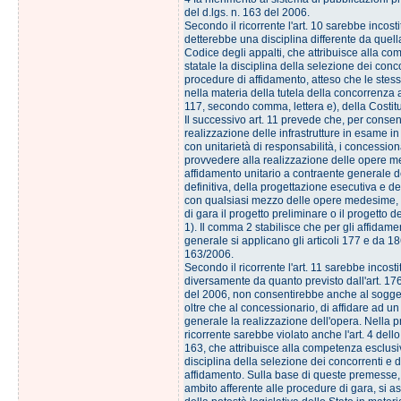
del d.lgs. n. 163 del 2006.
Secondo il ricorrente l'art. 10 sarebbe incos
detterebbe una disciplina differente da quel
Codice degli appalti, che attribuisce alla c
statale la disciplina della selezione dei conco
procedure di affidamento, atteso che le stes
nella materia della tutela della concorrenza ai
117, secondo comma, lettera e), della Costit
Il successivo art. 11 prevede che, per consent
realizzazione delle infrastrutture in esame in
con unitarietà di responsabilità, i concessio
provvedere alla realizzazione delle opere m
affidamento unitario a contraente generale d
definitiva, della progettazione esecutiva e de
con qualsiasi mezzo delle opere medesime,
di gara il progetto preliminare o il progetto 
1). Il comma 2 stabilisce che per gli affidame
generale si applicano gli articoli 177 e da 18
163/2006.
Secondo il ricorrente l'art. 11 sarebbe incost
diversamente da quanto previsto dall'art. 176
del 2006, non consentirebbe anche al sogget
oltre che al concessionario, di affidare ad u
generale la realizzazione dell'opera. Nella p
ricorrente sarebbe violato anche l'art. 4 dell
163, che attribuisce alla competenza esclusiv
disciplina della selezione dei concorrenti e 
affidamento. Sulla base di queste premesse,
ambito afferente alle procedure di gara, si a