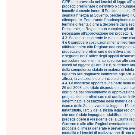
CIPE non provveda nei termini di legge all'
progetto preliminare o definitivo o comunque 
immotivatamente inerte, il Presidente della 
segnala l'inerzia al Governo, perché inviti il
ottemperare. Perdurando l'inadempimento d
termine di trenta giorni a decorrere dalla se
Presidente, la Regione può compiere gli atti e 
necessarie all'approvazione del progetto ().
4.3. Secondo il ricorrente le citate norme cont
4 e 6 sarebbero costituzionalmente illegitti
attribuirebbero alla Regione una competenza
progettazione preliminare e definitiva che, inv
e seguenti del Codice degli appalti riconosco
particolare, con riferimento specifico alle ce
aventi ad oggetto gli artt. 3 e 6, si deduce a
della competenza statale in materia di tutela
riguardo alle doglianze indirizzate agli artt. 
altresì, la violazione del principio di leale co
4.4. Le modifiche apportate, da parte della l
26 del 2008, alle citate disposizioni, aventi a
disciplina del procedimento di approvazione
progettazione preliminare e di quella definit
determinato la cessazione della materia del
ricorso dello Stato avverso la legge n. 15 de
Innanzitutto, l'art. 2 della stessa legge regio
che non è stato impugnato, stabilisce che per
predette opere il Presidente della Giunta regi
Governo e alle altre Regioni eventualmente 
proposte di intesa generale e preventiva ave
modalità e i termini di realizzazione di una o