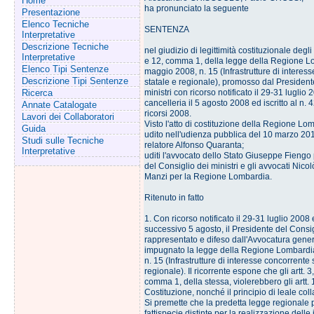
Home
ha pronunciato la seguente
Presentazione
Elenco Tecniche
SENTENZA
Interpretative
Descrizione Tecniche
nel giudizio di legittimità costituzionale degli a
Interpretative
e 12, comma 1, della legge della Regione 
Elenco Tipi Sentenze
maggio 2008, n. 15 (Infrastrutture di interes
Descrizione Tipi Sentenze
statale e regionale), promosso dal President
Ricerca
ministri con ricorso notificato il 29-31 luglio 
cancelleria il 5 agosto 2008 ed iscritto al n. 4
Annate Catalogate
ricorsi 2008.
Lavori dei Collaboratori
Visto l'atto di costituzione della Regione Lo
Guida
udito nell'udienza pubblica del 10 marzo 201
Studi sulle Tecniche
relatore Alfonso Quaranta;
Interpretative
uditi l'avvocato dello Stato Giuseppe Fiengo 
del Consiglio dei ministri e gli avvocati Nic
Manzi per la Regione Lombardia.
Ritenuto in fatto
1. Con ricorso notificato il 29-31 luglio 2008 
successivo 5 agosto, il Presidente del Consigl
rappresentato e difeso dall'Avvocatura gener
impugnato la legge della Regione Lombardi
n. 15 (Infrastrutture di interesse concorrente 
regionale). Il ricorrente espone che gli artt. 3,
comma 1, della stessa, violerebbero gli artt. 
Costituzione, nonché il principio di leale col
Si premette che la predetta legge regionale
fattispecie distinte per la realizzazione delle i