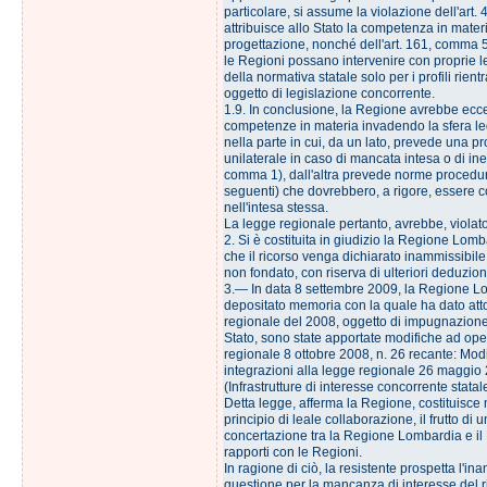
particolare, si assume la violazione dell'art.
attribuisce allo Stato la competenza in materia
progettazione, nonché dell'art. 161, comma 
le Regioni possano intervenire con proprie l
della normativa statale solo per i profili rient
oggetto di legislazione concorrente.
1.9. In conclusione, la Regione avrebbe ecce
competenze in materia invadendo la sfera legi
nella parte in cui, da un lato, prevede una p
unilaterale in caso di mancata intesa o di inerz
comma 1), dall'altra prevede norme procedural
seguenti) che dovrebbero, a rigore, essere 
nell'intesa stessa.
La legge regionale pertanto, avrebbe, violato 
2. Si è costituita in giudizio la Regione Lom
che il ricorso venga dichiarato inammissibile
non fondato, con riserva di ulteriori deduzion
3.― In data 8 settembre 2009, la Regione L
depositato memoria con la quale ha dato atto
regionale del 2008, oggetto di impugnazione
Stato, sono state apportate modifiche ad ope
regionale 8 ottobre 2008, n. 26 recante: Modi
integrazioni alla legge regionale 26 maggio 
(Infrastrutture di interesse concorrente statal
Detta legge, afferma la Regione, costituisce n
principio di leale collaborazione, il frutto di un
concertazione tra la Regione Lombardia e il M
rapporti con le Regioni.
In ragione di ciò, la resistente prospetta l'ina
questione per la mancanza di interesse del ri