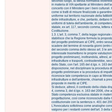
secondo luogo, la stessa normativa violere
in materia di VIA spettante al Ministero dell'
concerto con il Ministero per i beni culturali. I
come si tratti di misure finalizzate a garantir
uniforme sul territorio nazionale della fattibi
delle infrastrutture, e che, pertanto, dettano l
uniformi di tutela dell'ambiente, di competen
statale, ex art. 117, secondo comma, lettera s
Costituzione.
1.3. L'art. 3, comma 7, della legge regionale 
stabilisce che la Regione formula la propost
del progetto preliminare al CIPE, entro sessa
scadere del termine di novanta giorni (entro 
del secondo comma dello stesso art. 3 le am
interessate trasmettono le proprie valutazion
progetto preliminare), inoltrandola, altresì, al
infrastrutture e trasporti, contrasterebbe, se
dello Stato, con l'art. 165 del d.lgs. n. 163 de
disposizione, nel disciplinare la procedura 
progetto preliminare e la procedura di impat
riconosce tale competenza in capo ai Ministe
infrastrutture e dell'ambiente, chiamati a pre
proposte in merito al CIPE.
Si deduce, altresì, il contrasto della citata dis
4, comma 3, del d.lgs. n. 163 del 2006, che at
Stato competenza esclusiva statale in materia 
progettazione, così come riconosciuto dalla 
costituzionale con la sentenza n. 401 del 20
L'Avvocatura sottolinea come analoghe cons
valgono per i restanti commi dell'art. 3 dell