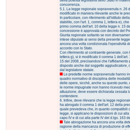
della potestà legislativa dello Stato in materia
concorrenza.
5.1. La legge regionale sopravvenuta n. 26 
modificato in maniera rilevante anche le pre
In particolare, con riferimento all'istituto del
stabilito, con l'art. 1, comma 1, lettera e), che
primo comma dell'art. 10 della legge n. 15 de
concessione è approvata con decreto del Pr
Giunta regionale soltanto se non diversament
intese stipulate ai sensi della presente legge.
ancora una volta condizionata l'operatività 
accordo con lo Stato.
Con riferimento al contraente generale, con l
lettera g), si è modificato il comma 1 dell'art.
15 del 2008, precisandosi che l'affidamento
disposto anche dal soggetto aggiudicatore, 
dal legislatore statale.
Le predette norme sopravvenute hanno inc
quadro normativo di disciplina delle modalità
delle opere, sicché, anche su questo punto
le norme impugnate non hanno ricevuto me
attuazione, deve essere dichiarata cessata l
contendere.
6. Infine, deve rilevarsi che la legge regiona
ha abrogato il comma 1 dell'art. 12 della pre
quale prevedeva che, in quanto compatibili 
legge, si applicano le disposizioni di cui alla par
capo IV e di cui alla parte IV del d.lgs. 163 d
Tale abrogazione ha ancora una volta det
ragione della mancanza di produzione di effet