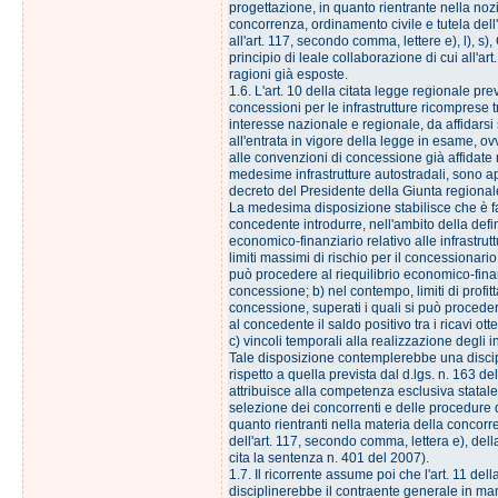
progettazione, in quanto rientrante nella nozi
concorrenza, ordinamento civile e tutela dell
all'art. 117, secondo comma, lettere e), l), s), 
principio di leale collaborazione di cui all'art
ragioni già esposte.
1.6. L'art. 10 della citata legge regionale pr
concessioni per le infrastrutture ricomprese t
interesse nazionale e regionale, da affidars
all'entrata in vigore della legge in esame, o
alle convenzioni di concessione già affidate r
medesime infrastrutture autostradali, sono 
decreto del Presidente della Giunta regional
La medesima disposizione stabilisce che è f
concedente introdurre, nell'ambito della defi
economico-finanziario relativo alle infrastrutt
limiti massimi di rischio per il concessionario,
può procedere al riequilibrio economico-fina
concessione; b) nel contempo, limiti di profitta
concessione, superati i quali si può procede
al concedente il saldo positivo tra i ricavi otte
c) vincoli temporali alla realizzazione degli i
Tale disposizione contemplerebbe una discip
rispetto a quella prevista dal d.lgs. n. 163 de
attribuisce alla competenza esclusiva statale 
selezione dei concorrenti e delle procedure 
quanto rientranti nella materia della concorr
dell'art. 117, secondo comma, lettera e), dell
cita la sentenza n. 401 del 2007).
1.7. Il ricorrente assume poi che l'art. 11 de
disciplinerebbe il contraente generale in ma