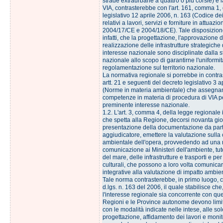
strade extraurbane a quattro o più corsie) e 
VIA, contrasterebbe con l'art. 161, comma 1,
legislativo 12 aprile 2006, n. 163 (Codice dei 
relativi a lavori, servizi e forniture in attuazio
2004/17/CE e 2004/18/CE). Tale disposizione
infatti, che la progettazione, l'approvazione d
realizzazione delle infrastrutture strategiche
interesse nazionale sono disciplinate dalla 
nazionale allo scopo di garantirne l'uniformit
regolamentazione sul territorio nazionale.
La normativa regionale si porrebbe in contra
artt. 21 e seguenti del decreto legislativo 3 a
(Norme in materia ambientale) che assegnano
competenze in materia di procedura di VIA pe
preminente interesse nazionale.
1.2. L'art. 3, comma 4, della legge regionale
che spetta alla Regione, decorsi novanta gior
presentazione della documentazione da part
aggiudicatore, emettere la valutazione sulla 
ambientale dell'opera, provvedendo ad una
comunicazione ai Ministeri dell'ambiente, tutel
del mare, delle infrastrutture e trasporti e per i
culturali, che possono a loro volta comunicar
integrative alla valutazione di impatto ambie
Tale norma contrasterebbe, in primo luogo, co
d.lgs. n. 163 del 2006, il quale stabilisce che
l'interesse regionale sia concorrente con quel
Regioni e le Province autonome devono limit
con le modalità indicate nelle intese, alle sole
progettazione, affidamento dei lavori e monit