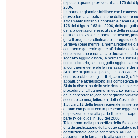
rispetto a quanto previsto dall'art. 176 del d.l
2006.
La norma regionale stabilisce che i concess
provvedere alla realizzazione delle opere m
affidamento unitario a contraente generale, ai
176 del d.lgs. n. 163 del 2006, della progetta
della progettazione esecutiva e della realiz
qualsiasi mezzo delle opere medesime, pon
gara il progetto preliminare o il progetto defin
Si rileva come mentre la norma regionale disc
contraente generale quale affidatario dei lav
concessionario e non anche direttamente da 
soggetto aggiudicatore, la normativa statale 
concessionario, sia il soggetto aggiudicator
al contraente generale la realizzazione dei la
Alla luce di quanto esposto, la disposizione
contrasterebbe con gli artt. 4, comma 3, e 17
appalti, che attribuiscono alla competenza le
Stato la disciplina della selezione dei concor
procedure di affidamento, in quanto rientrant
della concorrenza, con conseguente violazion
secondo comma, lettera e), della Costituzion
1.8. L'art. 12 della legge regionale, infine, st
quanto compatibili con la presente legge, si 
disposizioni di cui alla parte II, titolo III, capo 
parte IV del d.lgs. n. 163 del 2006.
Tale norma, nella prospettiva dello Stato, op
una disapplicazione della legge statale che 
costituzionale, con la sentenza n. 401 del 2
appartenere in larga parte alla competenza st