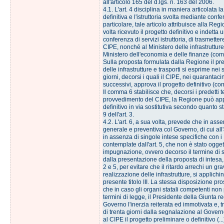
all'articolo 165 del d.lgs. n. 163 del 2006.
4.1. L'art. 4 disciplina in maniera articolata 
definitiva e l'istruttoria svolta mediante confe
particolare, tale articolo attribuisce alla Reg
volta ricevuto il progetto definitivo e indetta
conferenza di servizi istruttoria, di trasmetter
CIPE, nonché al Ministero delle infrastrutture 
Ministero dell'economia e delle finanze (co
Sulla proposta formulata dalla Regione il pre
delle infrastrutture e trasporti si esprime nei 
giorni, decorsi i quali il CIPE, nei quarantaci
successivi, approva il progetto definitivo (c
Il comma 6 stabilisce che, decorsi i predetti 
provvedimento del CIPE, la Regione può appr
definitivo in via sostitutiva secondo quanto s
9 dell'art. 3.
4.2. L'art. 6, a sua volta, prevede che in asse
generale e preventiva col Governo, di cui all'
in assenza di singole intese specifiche con i 
contemplate dall'art. 5, che non è stato ogget
impugnazione, ovvero decorso il termine di 
dalla presentazione della proposta di intesa, d
2 e 5, per evitare che il ritardo arrechi un gr
realizzazione delle infrastrutture, si applich
presente titolo III. La stessa disposizione p
che in caso gli organi statali competenti no
termini di legge, il Presidente della Giunta r
Governo l'inerzia reiterata ed immotivata e, t
di trenta giorni dalla segnalazione al Govern
al CIPE il progetto preliminare o definitivo (...