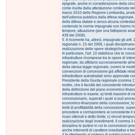
epigrafe, anche in considerazione della cir
come risulta dalla attestazione contenuta ne
marzo 2010 della Regione Lombardia, prodot
dell'udienza pubblica dalla difesa regionale,
della difesa statale e senza alcuna contestaz
contenuto le norme impugnate non hanno ri
tempore, attuazione (per una fattispecie ana
439 del 2008).
5. Il ricorrente ha, altresì, impugnato gli artt.
regionale n. 15 del 2008, i quali disciplinano
realizzazione delle opere strategiche in esa
In particolare, l'art. 10 stabilisce che le conc
infrastrutture ricomprese tra le opere di inte
regionale, da affidarsi successivamente all'en
della stessa legge regionale, ovvero le modif
convenzioni di concessione già affidate rela
infrastrutture autostradali sono approvate co
Presidente della Giunta regionale (comma 1)
inoltre, che è facoltà del concedente introdur
della definizione del piano economico-finanzi
infrastrutture in esame: a) limiti massimi di ris
concessionario, superati i quali si può proced
economico-finanziario della concessione; b)
limiti di profittabilità della concessione, super
procedere a corrispondere al concedente il sa
ricavi ottenuti e detto limite; c) vincoli tempora
realizzazione degli investimenti. Il comma 3 d
disciplina le ipotesi in cui le concessioni p
anche interventi di carattere insediativo e ter
4 fa riferimento al sistema di pubblicazioni pr