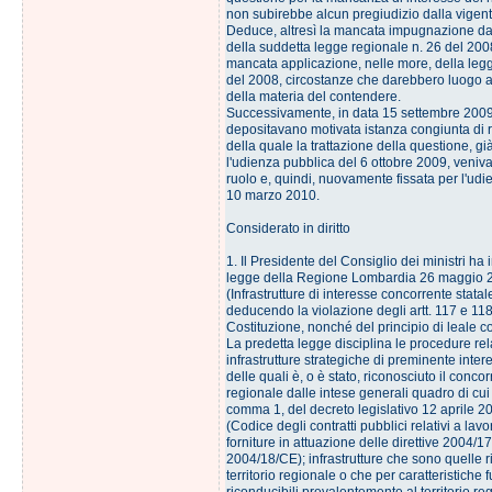
non subirebbe alcun pregiudizio dalla vigen
Deduce, altresì la mancata impugnazione da 
della suddetta legge regionale n. 26 del 20
mancata applicazione, nelle more, della legg
del 2008, circostanze che darebbero luogo a
della materia del contendere.
Successivamente, in data 15 settembre 2009,
depositavano motivata istanza congiunta di r
della quale la trattazione della questione, già
l'udienza pubblica del 6 ottobre 2009, veniva
ruolo e, quindi, nuovamente fissata per l'udi
10 marzo 2010.
Considerato in diritto
1. Il Presidente del Consiglio dei ministri ha
legge della Regione Lombardia 26 maggio 2
(Infrastrutture di interesse concorrente statal
deducendo la violazione degli artt. 117 e 118
Costituzione, nonché del principio di leale c
La predetta legge disciplina le procedure rela
infrastrutture strategiche di preminente inte
delle quali è, o è stato, riconosciuto il conco
regionale dalle intese generali quadro di cui a
comma 1, del decreto legislativo 12 aprile 2
(Codice degli contratti pubblici relativi a lavor
forniture in attuazione delle direttive 2004/1
2004/18/CE); infrastrutture che sono quelle 
territorio regionale o che per caratteristiche 