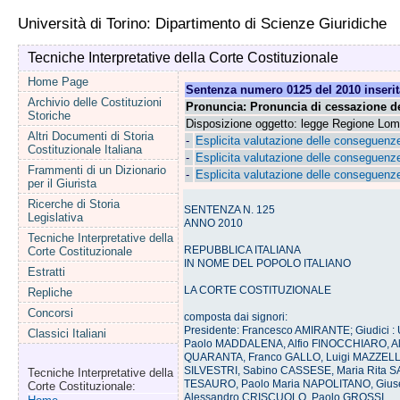
Università di Torino: Dipartimento di Scienze Giuridiche
Tecniche Interpretative della Corte Costituzionale
Home Page
Sentenza numero 0125 del 2010 inserita
Archivio delle Costituzioni
Pronuncia: Pronuncia di cessazione de
Storiche
Disposizione oggetto: legge Regione Lomb
Altri Documenti di Storia
-
Esplicita valutazione delle conseguenze
Costituzionale Italiana
-
Esplicita valutazione delle conseguenze
Frammenti di un Dizionario
-
Esplicita valutazione delle conseguenze
per il Giurista
Ricerche di Storia
SENTENZA N. 125
Legislativa
ANNO 2010
Tecniche Interpretative della
REPUBBLICA ITALIANA
Corte Costituzionale
IN NOME DEL POPOLO ITALIANO
Estratti
LA CORTE COSTITUZIONALE
Repliche
Concorsi
composta dai signori:
Presidente: Francesco AMIRANTE; Giudici 
Classici Italiani
Paolo MADDALENA, Alfio FINOCCHIARO, Al
QUARANTA, Franco GALLO, Luigi MAZZELL
SILVESTRI, Sabino CASSESE, Maria Rita 
Tecniche Interpretative della
TESAURO, Paolo Maria NAPOLITANO, Gius
Corte Costituzionale:
Alessandro CRISCUOLO, Paolo GROSSI,